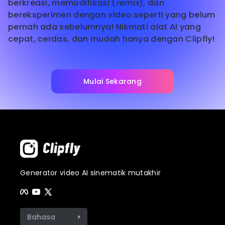
berkreasi, memodifikasi (
remix
), dan
bereksperimen dengan video seperti yang belum
pernah ada sebelumnya! Nikmati alat AI yang
cepat, cerdas, dan mudah hanya dengan Clipfly!
Mulai Sekarang
Generator video AI sinematik mutakhir
Bahasa