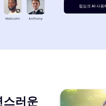
립싱크 AI 사용
연스러운