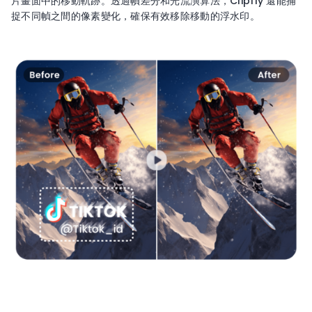
片畫面中的移動軌跡。透過幀差分和光流演算法，Clipfly 還能捕
捉不同幀之間的像素變化，確保有效移除移動的浮水印。