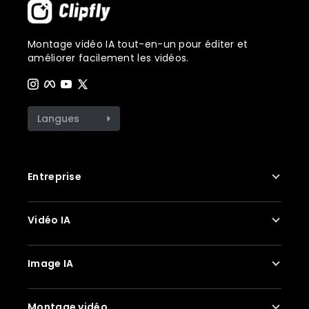
Montage vidéo IA tout-en-un pour éditer et
améliorer facilement les vidéos.
Langues
Entreprise
À propos de nous
Vidéo IA
Contactez-nous
Confidentialité
Générateur de vidéo IA
Image IA
Conditions d'utilisation
Générateur de vidéo de baiser IA
Historique des mises à jour
Améliorateur vidéo IA
Générateur de photo professionnelle IA
Montage vidéo