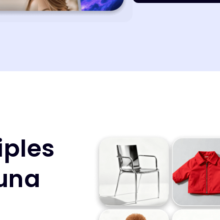
iples
una