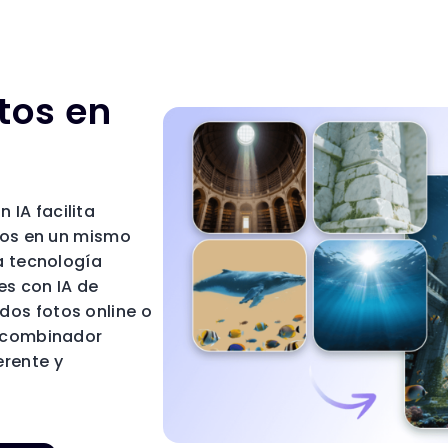
tos en
IA facilita
otos en un mismo
la tecnología
s con IA de
os fotos online o
e combinador
erente y