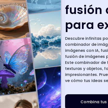
fusión
para e
Descubre infinitas p
combinador de imáge
imágenes con IA, fus
fusión de imágenes p
Este combinador de f
texturas y objetos, f
impresionantes. Prue
ve cómo tus ideas se
Combina tus