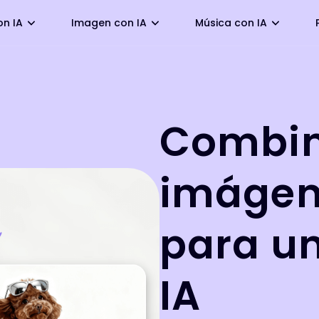
on IA
Imagen con IA
Música con IA
Combin
imágen
para un
IA