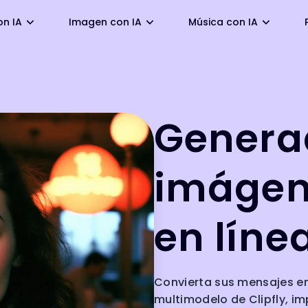
on IA
Imagen con IA
Música con IA
Genera
imágene
en líne
Convierta sus mensajes en
multimodelo de Clipfly, i