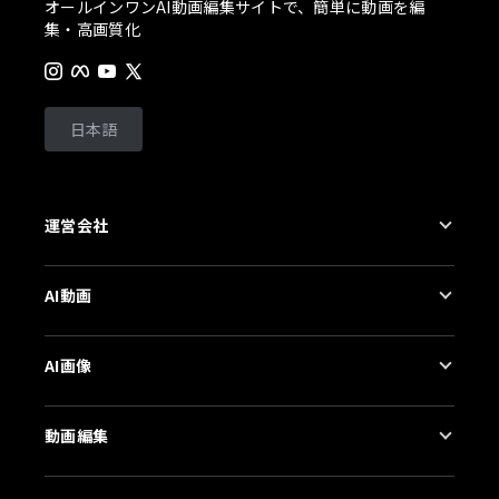
オールインワンAI動画編集サイトで、簡単に動画を編
集・高画質化
日本語
運営会社
会社概要
AI動画
お問合せ
プライバシーポリシー
AI動画生成
AI画像
利用規約
AIキス動画生成
製品アップデート
AI動画高画質化
AI証明写真
動画編集
ヘルプセンター
画像を動かすAI
もっと見る
料金プラン
動画消しゴムマジック
動画編集