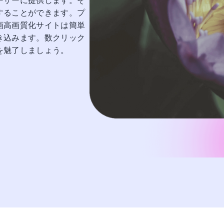
ーザーに提供します。そ
することができます。プ
画高画質化サイトは簡単
き込みます。数クリック
を魅了しましょう。