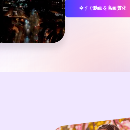
今すぐ動画を高画質化