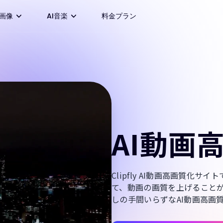
I画像
AI音楽
料金プラン
AI動画
Clipfly AI動画高画質
て、動画の画質を上げること
しの手間いらずなAI動画高画