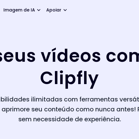
Imagem de IA
Apoiar
seus vídeos co
Clipfly
sibilidades ilimitadas com ferramentas versát
e aprimore seu conteúdo como nunca antes! R
sem necessidade de experiência.