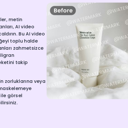
ler, metin
anları, AI video
aldırın. Bu AI video
öğeyi toplu halde
granları zahmetsizce
iligran
ketini takip
in zorluklarına veya
ip maskelemeye
ile görsel
lirsiniz.