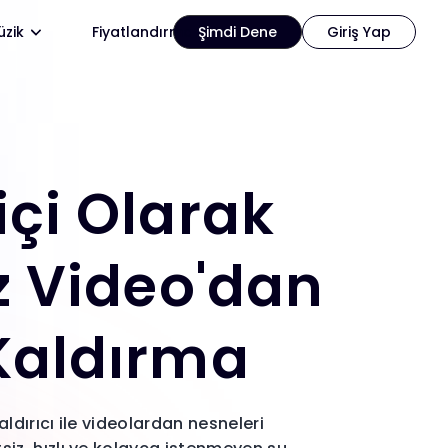
zik
Fiyatlandırma
Şimdi Dene
Giriş Yap
çi Olarak
z Video'dan
Kaldırma
aldırıcı ile videolardan nesneleri