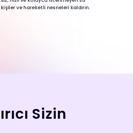
siz, hızlı ve kolayca istenmeyen su
 kişiler ve hareketli nesneleri kaldırın.
rıcı Sizin