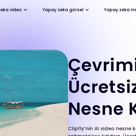
eka video
Yapay zeka görsel
Yapay zeka mü
Çevrimi
Ücretsi
Nesne 
Clipfly’nin AI video nesne k