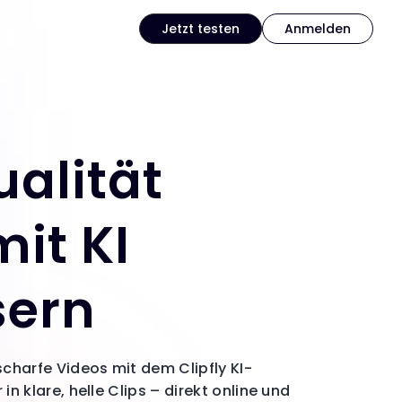
Jetzt testen
Anmelden
alität
mit KI
sern
charfe Videos mit dem Clipfly KI-
n klare, helle Clips – direkt online und