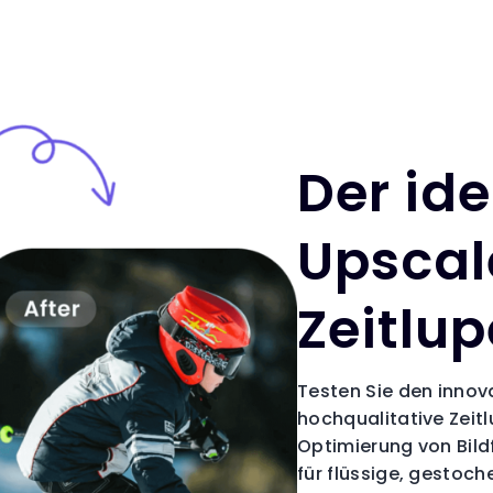
Der id
Upscale
Zeitlup
Testen Sie den innov
hochqualitative Zeitl
Optimierung von Bild
für flüssige, gestoc