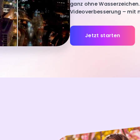
ganz ohne Wasserzeichen. 
Videoverbesserung – mit n
Jetzt starten