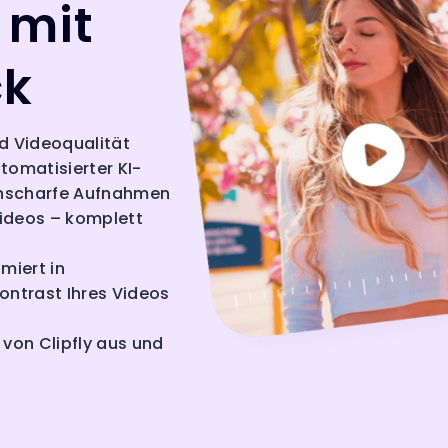
 mit
ck
rd Videoqualität
tomatisierter KI-
unscharfe Aufnahmen
Videos – komplett
miert in
ontrast Ihres Videos
 von Clipfly aus und