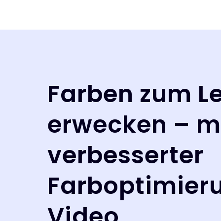
Farben zum L
erwecken – m
verbesserter
Farboptimier
Video