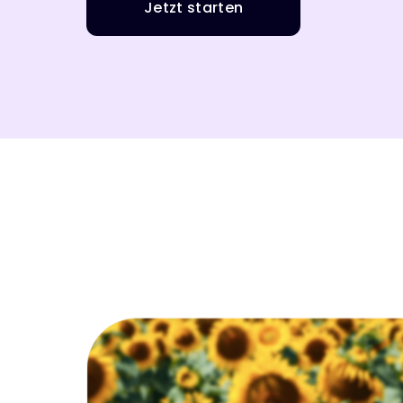
Jetzt starten