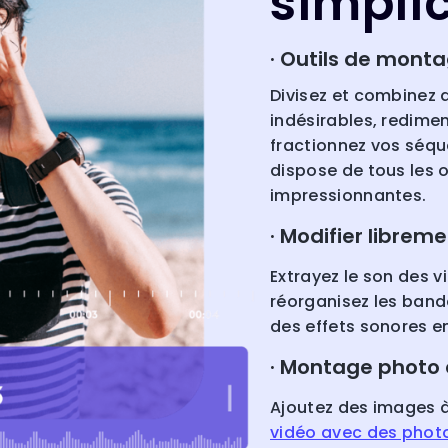
simplic
· Outils de mont
Divisez et combinez 
indésirables, redimen
fractionnez vos séqu
dispose de tous les o
impressionnantes.
· Modifier librem
Extrayez le son des 
réorganisez les band
des effets sonores en
· Montage photo 
Ajoutez des images à
vidéo avec des phot