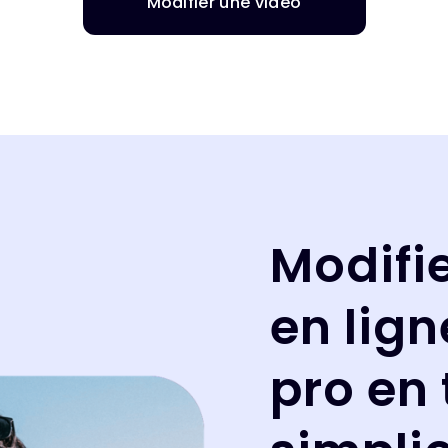
Modifier une vidéo
Modifi
en lig
pro en 