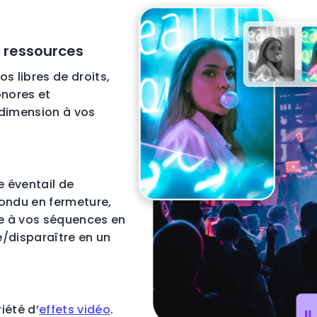
n ressources
s libres de droits,
onores et
 dimension à vos
e éventail de
ondu en fermeture,
ie à vos séquences en
e/disparaître en un
iété d’
effets vidéo
.